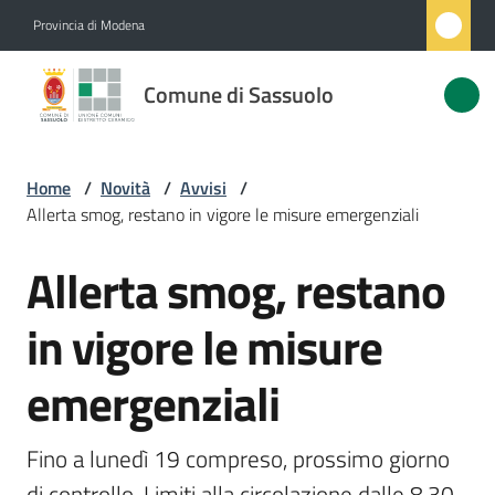
Vai al contenuto
Vai alla navigazione
Vai al footer
Provincia di Modena
Comune
Comune di Sassuolo
di
Sassuolo
Home
/
Novità
/
Avvisi
/
Allerta smog, restano in vigore le misure emergenziali
Amministrazione
Allerta smog, restano
Salta al contenuto
Novità
Menu selezionato
in vigore le misure
Servizi
emergenziali
Vivere
Sassuolo
Fino a lunedì 19 compreso, prossimo giorno 
di controllo. Limiti alla circolazione dalle 8.30 