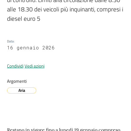
alle 18.30 dei veicoli più inquinanti, compresi i 
diesel euro 5
A
l
l
Data
:
e
16 gennaio 2026
r
t
a
Condividi
Vedi azioni
m
e
Argomenti
t
Aria
e
o
V
i
Contenuto
Restano in vigore fino a lunedì 19 gennaio compreso