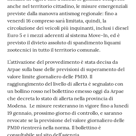
s
anche nel territorio cittadino, le misure emergenziali
i
previste dalla manovra antismog regionale: fino a
t
venerdì 16 compreso sarà limitata, quindi, la
S
circolazione dei veicoli più inquinanti, inclusi i diesel
a
Euro 5 e i mezzi aderenti al sistema Move-In, ed è
s
previsto il divieto assoluto di spandimento liquami
s
zootecnici in tutto il territorio comunale.
u
o
L’attivazione del provvedimento è stata decisa da
l
Arpae sulla base delle previsioni di superamento del
o
valore limite giornaliero delle PM10. Il
raggiungimento del livello di allerta è segnalato con
Tutti
un bollino rosso nel bollettino emesso oggi da Arpae
gli
che decreta lo stato di allerta nella provincia di
argomenti...
Modena. Le misure resteranno in vigore fino a lunedì
19 gennaio, prossimo giorno di controllo, e saranno
revocate se la previsione del valore giornaliero delle
PM10 rientrerà nella norma. Il bollettino è
Seguici
consultabile sul sito dell’agenzia