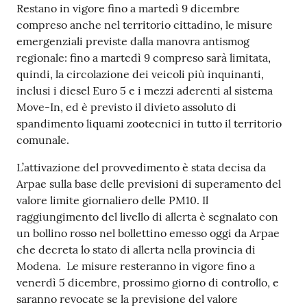
s
Contenuto
Restano in vigore fino a martedì 9 dicembre
i
compreso anche nel territorio cittadino, le misure
t
emergenziali previste dalla manovra antismog
S
regionale: fino a martedì 9 compreso sarà limitata,
a
quindi, la circolazione dei veicoli più inquinanti,
s
inclusi i diesel Euro 5 e i mezzi aderenti al sistema
s
Move-In, ed è previsto il divieto assoluto di
u
spandimento liquami zootecnici in tutto il territorio
o
comunale.
l
o
L’attivazione del provvedimento è stata decisa da
Arpae sulla base delle previsioni di superamento del
valore limite giornaliero delle PM10. Il
Tutti
raggiungimento del livello di allerta è segnalato con
gli
un bollino rosso nel bollettino emesso oggi da Arpae
argomenti...
che decreta lo stato di allerta nella provincia di
Modena. Le misure resteranno in vigore fino a
venerdì 5 dicembre, prossimo giorno di controllo, e
Seguici
saranno revocate se la previsione del valore