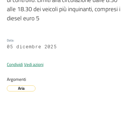
alle 18.30 dei veicoli più inquinanti, compresi i 
diesel euro 5
A
l
l
Data
:
e
05 dicembre 2025
r
t
a
Condividi
Vedi azioni
m
e
Argomenti
t
Aria
e
o
V
i