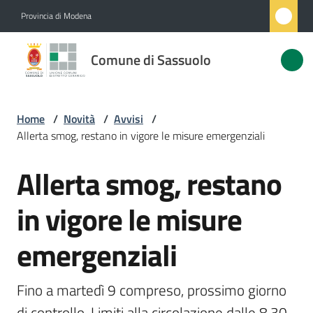
Vai al contenuto
Vai alla navigazione
Vai al footer
Provincia di Modena
Comune
Comune di Sassuolo
di
Sassuolo
Home
/
Novità
/
Avvisi
/
Allerta smog, restano in vigore le misure emergenziali
Amministrazione
Allerta smog, restano
Salta al contenuto
Novità
Menu selezionato
in vigore le misure
Servizi
emergenziali
Vivere
Sassuolo
Fino a martedì 9 compreso, prossimo giorno 
di controllo. Limiti alla circolazione dalle 8.30 