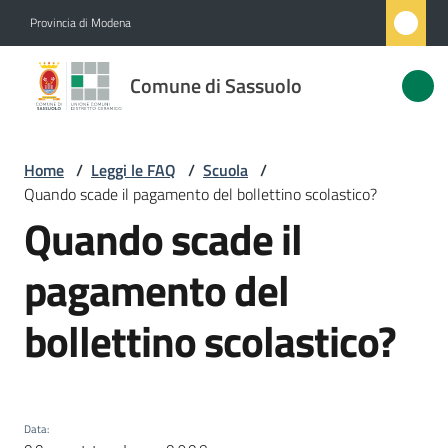
Vai al contenuto
Vai alla navigazione
Vai al footer
Provincia di Modena
Comune
Comune di Sassuolo
di
Sassuolo
Home
/
Leggi le FAQ
/
Scuola
/
Quando scade il pagamento del bollettino scolastico?
Amministrazione
Quando scade il
Salta al contenuto
Novità
pagamento del
bollettino scolastico?
Servizi
Menu selezionato
Vivere
Sassuolo
Data
: