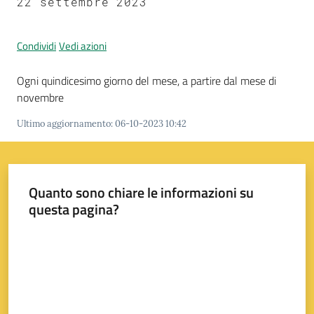
22 settembre 2023
Condividi
Vedi azioni
A
l
Ogni quindicesimo giorno del mese, a partire dal mese di
l
novembre
e
r
Ultimo aggiornamento
:
06-10-2023 10:42
t
a
m
Quanto sono chiare le informazioni su
e
questa pagina?
t
e
Valuta da 1 a 5 stelle
o
V
i