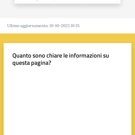
A
Ultimo aggiornamento
:
10-10-2023 10:35
l
l
e
r
Quanto sono chiare le informazioni su
t
questa pagina?
a
Valuta da 1 a 5 stelle
m
e
t
e
o
V
i