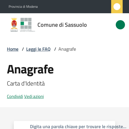
Vai al contenuto
Vai alla navigazione
Vai al footer
Provincia di Modena
Comune
Comune di Sassuolo
di
Sassuolo
Home
/
Leggi le FAQ
/
Anagrafe
Amministrazione
Anagrafe
Novità
Carta d'Identità
Servizi
Condividi
Vedi azioni
Vivere
Sassuolo
Digita una parola chiave per trovare le risposte
...