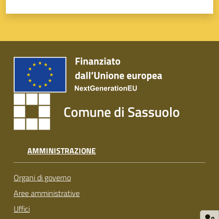
s
i
t
S
a
s
s
u
o
Comune di Sassuolo
l
o
Tutti
AMMINISTRAZIONE
gli
argomenti...
Organi di governo
Aree amministrative
Uffici
Seguici