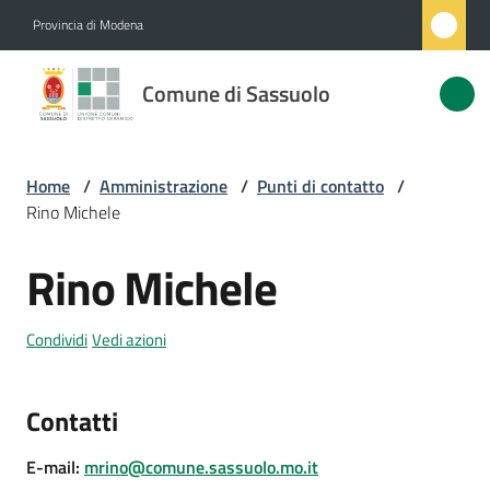
Vai al contenuto
Vai alla navigazione
Vai al footer
Provincia di Modena
Comune
Comune di Sassuolo
di
Sassuolo
Home
/
Amministrazione
/
Punti di contatto
/
Rino Michele
Amministrazione
Menu selezionato
Rino Michele
Salta al contenuto
Novità
Condividi
Vedi azioni
Servizi
Vivere
Contatti
Sassuolo
E-mail
:
mrino@comune.sassuolo.mo.it