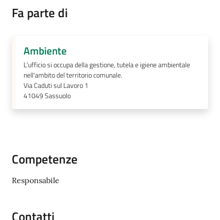
Fa parte di
A
Ambiente
l
l
L'ufficio si occupa della gestione, tutela e igiene ambientale
e
nell'ambito del territorio comunale.
Via Caduti sul Lavoro 1
r
41049
Sassuolo
t
a
m
e
t
Competenze
e
o
Responsabile
V
i
Contatti