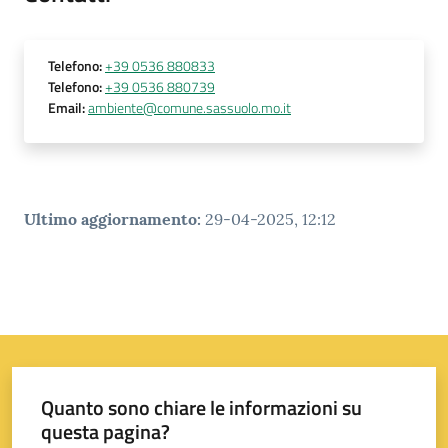
s
i
t
Telefono
:
+39 0536 880833
S
Telefono
:
+39 0536 880739
a
Email
:
ambiente@comune.sassuolo.mo.it
s
s
u
o
l
Ultimo aggiornamento
:
29-04-2025, 12:12
o
Tutti
gli
argomenti...
Quanto sono chiare le informazioni su
questa pagina?
Seguici