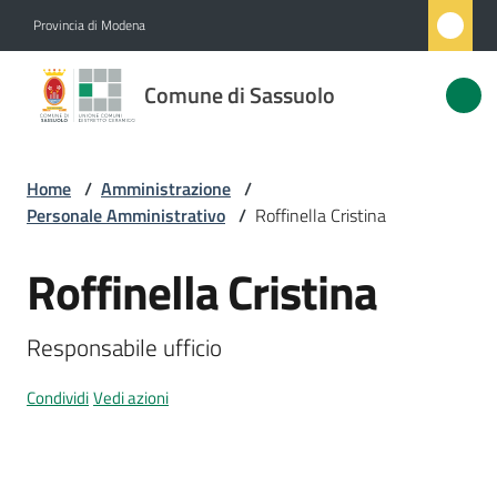
Vai al contenuto
Vai alla navigazione
Vai al footer
Provincia di Modena
Comune
Comune di Sassuolo
di
Sassuolo
Home
/
Amministrazione
/
Personale Amministrativo
/
Roffinella Cristina
Amministrazione
Menu selezionato
Roffinella Cristina
Salta al contenuto
Novità
Responsabile ufficio
Servizi
Condividi
Vedi azioni
Vivere
Sassuolo