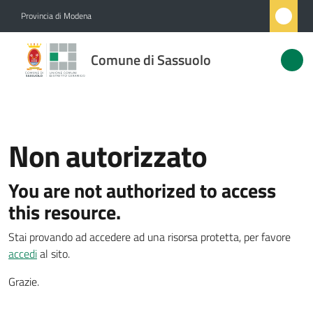
Vai al contenuto
Vai alla navigazione
Vai al footer
Provincia di Modena
Comune
Comune di Sassuolo
di
Sassuolo
Non autorizzato
Amministrazione
You are not authorized to access
Novità
this resource.
Servizi
Stai provando ad accedere ad una risorsa protetta, per favore
accedi
al sito.
Vivere
Sassuolo
Grazie.
Menu selezionato