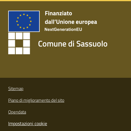
s
i
t
S
a
s
Comune di Sassuolo
s
u
o
l
o
Tutti
Sitemap
gli
Piano di miglioramento del sito
argomenti...
Opendata
Impostazioni cookie
Seguici