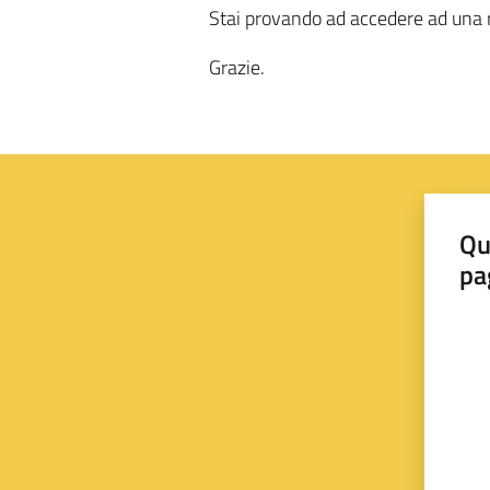
Stai provando ad accedere ad una r
Grazie.
Qu
pa
Valut