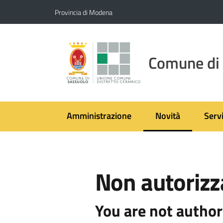
Vai al contenuto
Vai alla navigazione
Vai al footer
Provincia di Modena
Comune di
Amministrazione
Novità
Servi
Menu selezionato
Non autorizz
You are not author