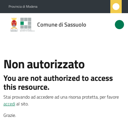
Vai al contenuto
Vai alla navigazione
Vai al footer
Provincia di Modena
Comune
Comune di Sassuolo
di
Sassuolo
Non autorizzato
Amministrazione
You are not authorized to access
Novità
this resource.
Servizi
Stai provando ad accedere ad una risorsa protetta, per favore
accedi
al sito.
Vivere
Sassuolo
Grazie.
Menu selezionato