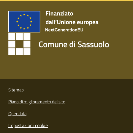
s
i
t
S
a
s
Comune di Sassuolo
s
u
o
l
o
Tutti
Sitemap
gli
Piano di miglioramento del sito
argomenti...
Opendata
Impostazioni cookie
Seguici