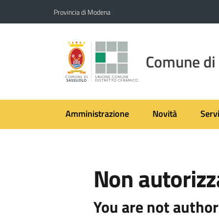
Vai al contenuto
Vai alla navigazione
Vai al footer
Provincia di Modena
Comune di
Amministrazione
Novità
Servi
Non autorizz
You are not author