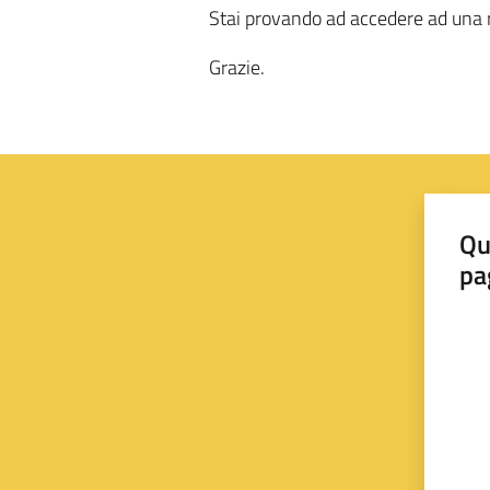
Stai provando ad accedere ad una r
Grazie.
Qu
pa
Valut