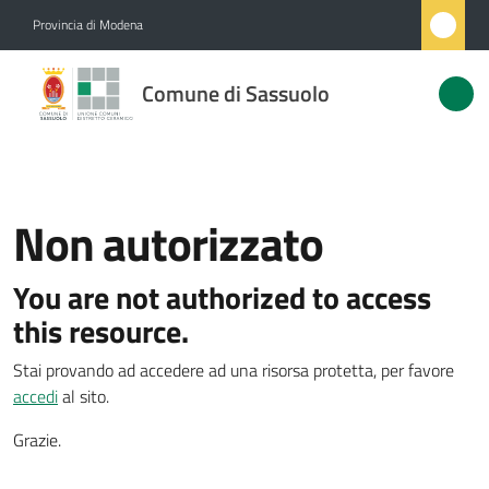
Vai al contenuto
Vai alla navigazione
Vai al footer
Provincia di Modena
Comune
Comune di Sassuolo
di
Sassuolo
Non autorizzato
Amministrazione
You are not authorized to access
Novità
this resource.
Servizi
Stai provando ad accedere ad una risorsa protetta, per favore
accedi
al sito.
Vivere
Sassuolo
Grazie.
Menu selezionato