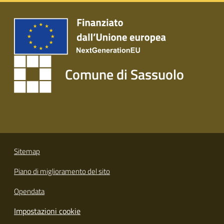
s
i
t
S
a
s
Comune di Sassuolo
s
u
o
l
o
Tutti
Sitemap
gli
Piano di miglioramento del sito
argomenti...
Opendata
Impostazioni cookie
Seguici