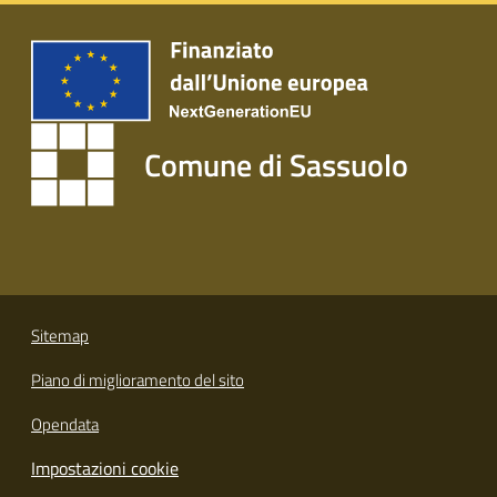
s
i
t
S
a
s
Comune di Sassuolo
s
u
o
l
o
Tutti
Sitemap
gli
Piano di miglioramento del sito
argomenti...
Opendata
Impostazioni cookie
Seguici