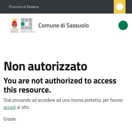
Vai al contenuto
Vai alla navigazione
Vai al footer
Provincia di Modena
Comune
Comune di Sassuolo
di
Sassuolo
Non autorizzato
Amministrazione
You are not authorized to access
Novità
this resource.
Servizi
Stai provando ad accedere ad una risorsa protetta, per favore
accedi
al sito.
Vivere
Sassuolo
Grazie.
Menu selezionato