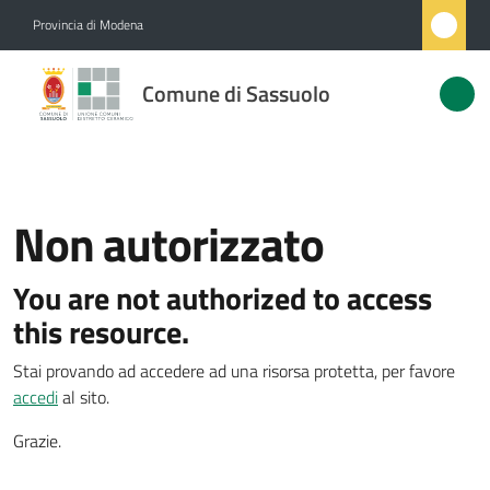
Vai al contenuto
Vai alla navigazione
Vai al footer
Provincia di Modena
Comune
Comune di Sassuolo
di
Sassuolo
Non autorizzato
Amministrazione
You are not authorized to access
Novità
Menu selezionato
this resource.
Servizi
Stai provando ad accedere ad una risorsa protetta, per favore
accedi
al sito.
Vivere
Sassuolo
Grazie.