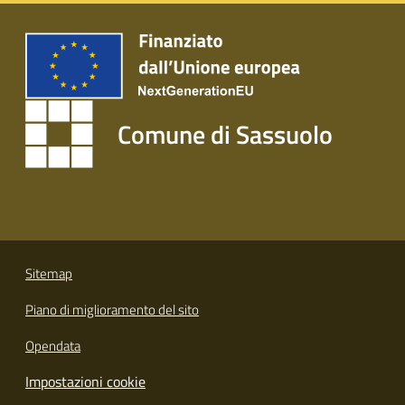
s
i
t
S
a
s
Comune di Sassuolo
s
u
o
l
o
Tutti
Sitemap
gli
Piano di miglioramento del sito
argomenti...
Opendata
Impostazioni cookie
Seguici