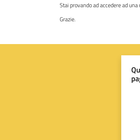
Stai provando ad accedere ad una r
Grazie.
Qu
pa
Valut