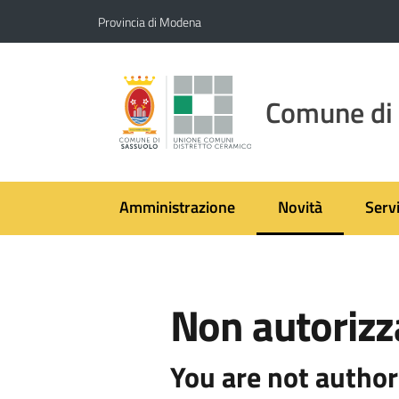
Vai al contenuto
Vai alla navigazione
Vai al footer
Provincia di Modena
Comune di
Amministrazione
Novità
Servi
Menu selezionato
Non autorizz
You are not author