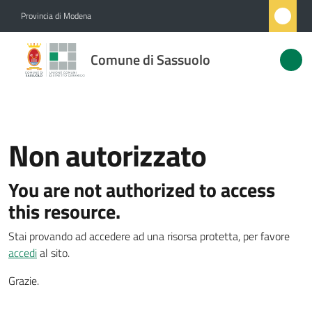
Vai al contenuto
Vai alla navigazione
Vai al footer
Provincia di Modena
Comune
Comune di Sassuolo
di
Sassuolo
Non autorizzato
Amministrazione
You are not authorized to access
Novità
Menu selezionato
this resource.
Servizi
Stai provando ad accedere ad una risorsa protetta, per favore
accedi
al sito.
Vivere
Sassuolo
Grazie.