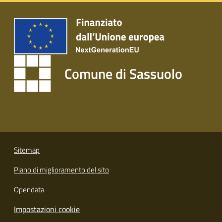
s
i
t
S
a
s
Comune di Sassuolo
s
u
o
l
o
Tutti
Sitemap
gli
Piano di miglioramento del sito
argomenti...
Opendata
Impostazioni cookie
Seguici