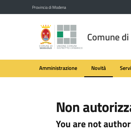
Vai al contenuto
Vai alla navigazione
Vai al footer
Provincia di Modena
Comune di
Amministrazione
Novità
Servi
Menu selezionato
Non autorizz
You are not author