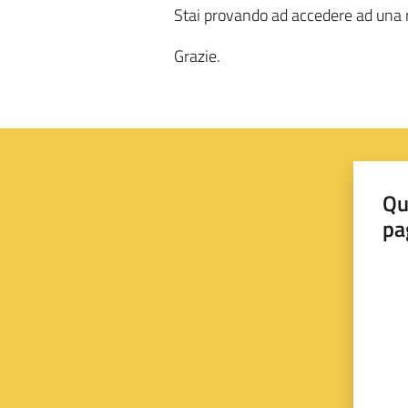
Stai provando ad accedere ad una r
Grazie.
Qu
pa
Valut