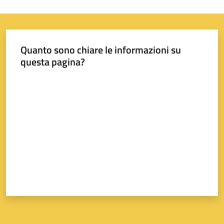
A
Quanto sono chiare le informazioni su
questa pagina?
l
l
Valuta da 1 a 5 stelle
e
r
t
a
m
e
t
e
o