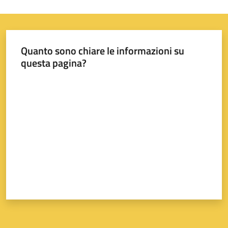
A
Quanto sono chiare le informazioni su
questa pagina?
l
l
Valuta da 1 a 5 stelle
e
r
t
a
m
e
t
e
o