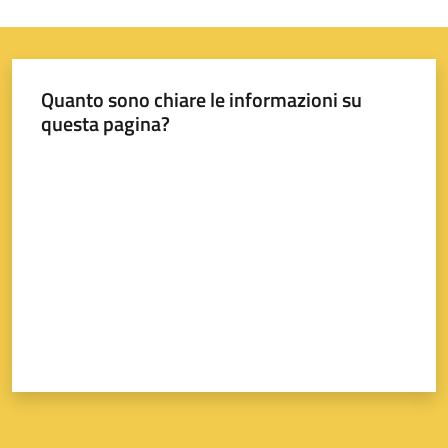
A
Quanto sono chiare le informazioni su
questa pagina?
l
l
Valuta da 1 a 5 stelle
e
r
t
a
m
e
t
e
o